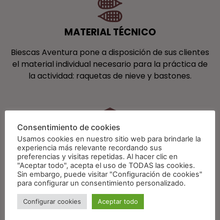
MATERIAL TÉCNICO
Biescas Aventura pone a disposición de sus clientes
el material individual necesario para la práctica de
la actividad: raquetas de nieve y bastones.
Consentimiento de cookies
Usamos cookies en nuestro sitio web para brindarle la
SEGURO DE PRIMERA ASISTENCIA,
experiencia más relevante recordando sus
ACCIDENTE Y RESPONSABILIDAD CIVIL
preferencias y visitas repetidas. Al hacer clic en
"Aceptar todo", acepta el uso de TODAS las cookies.
Biescas Aventura es la empresa de Turismo
Sin embargo, puede visitar "Configuración de cookies"
para configurar un consentimiento personalizado.
Activo TA-HU-172 y cuenta con todos los
permisos y seguros necesarios para el
Configurar cookies
Aceptar todo
desarrollo de esta actividad con todas las