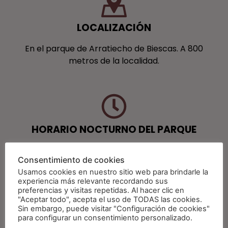
LOCALIZACIÓN
En el parque de Arratiecho de Biescas. A 800
metros de la localidad.
HORARIO NOCTURNO DEL PARQUE
El horario nocturno del parque depende de la
Consentimiento de cookies
época del año y empieza con la puesta de sol
Usamos cookies en nuestro sitio web para brindarle la
(*consultar horario nocturno actual aquí).
experiencia más relevante recordando sus
preferencias y visitas repetidas. Al hacer clic en
"Aceptar todo", acepta el uso de TODAS las cookies.
Sin embargo, puede visitar "Configuración de cookies"
para configurar un consentimiento personalizado.