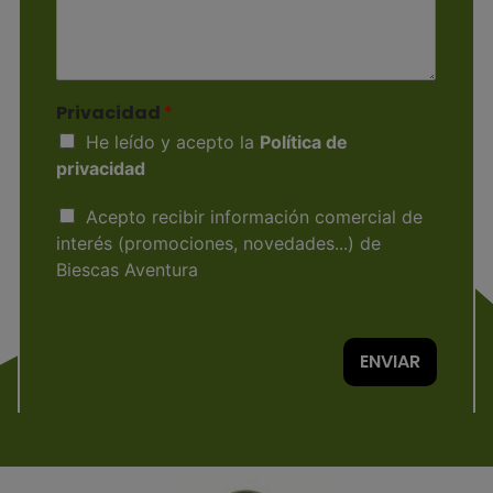
m
o
e
e
n
c
n
o
t
t
r
a
ó
r
Privacidad
*
n
i
i
He leído y acepto la
Política de
o
c
privacidad
o
*
C
Acepto recibir información comercial de
o
interés (promociones, novedades...) de
m
Biescas Aventura
e
r
c
i
ENVIAR
a
l