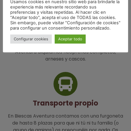
Usamos cookies en nuestro sitio web para brindarle la
barrancos.
experiencia más relevante recordando sus
preferencias y visitas repetidas. Al hacer clic en
Desde Biescas Aventura te ofrecemos la
"Aceptar todo", acepta el uso de TODAS las cookies.
Sin embargo, puede visitar "Configuración de cookies"
posibilidad de realizar descenso de barrancos con
para configurar un consentimiento personalizado.
nuestros guías. Pero estás pensando en hacer un
barranco por tu cuenta y solo te falta material, no
Configurar cookies
Aceptar todo
tienes que preocuparte por nada. En Biescas
Aventura alquilamos neoprenos completos,
arneses y cascos.
Transporte propio
En Biescas Aventura contamos con una furgoneta
de hasta 8 plazas para que ni tú ni tu familia (o
grupo de amigos) os preocupéis por nada. Os