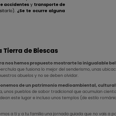
e accidentes
y
transporte de
itarlo).
¿Se te ocurre alguna
a Tierra de Biescas
ra nos hemos propuesto mostrarte la inigualable bell
erchula que fusiona lo mejor del senderismo, unas ubicac
uestros abuelos y no se deben olvidar.
ponemos de un patrimonio medioambiental, cultural 
auna, unos pueblos de sabor tradicional que acumulan cient
rodean este lugar e incluso unos templos (de estilo romá
mos a ti y a tu familia una jornada guiada que no vais a po