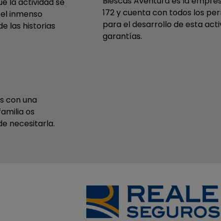
Biescas Aventura es la empre
 la actividad se
172 y cuenta con todos los pe
 el inmenso
para el desarrollo de esta act
e las historias
garantías.
os con una
familia os
de necesitarla.