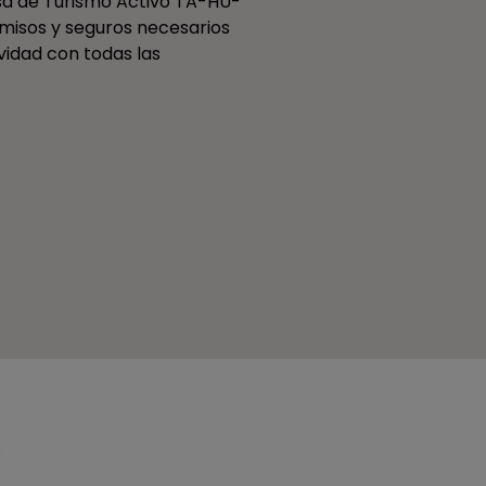
sa de Turismo Activo TA-HU-
rmisos y seguros necesarios
ividad con todas las