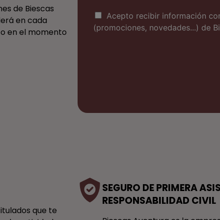
o
ones de Biescas
C
Acepto recibir información co
derá en cada
o
(promociones, novedades...) de B
cto en el momento
m
e
r
c
i
a
l
SEGURO DE PRIMERA ASI
RESPONSABILIDAD CIVIL
tulados que te