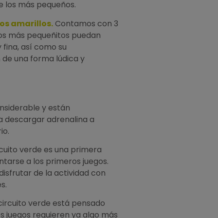
de los más pequeños.
los amarillos.
Contamos con 3
los más pequeñitos puedan
 fina, así como su
 de una forma lúdica y
onsiderable y están
 descargar adrenalina a
io.
rcuito verde es una primera
tarse a los primeros juegos.
isfrutar de la actividad con
s.
circuito verde está pensado
os juegos requieren ya algo más