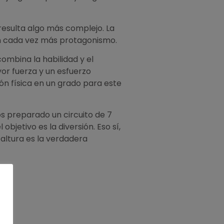
l resulta algo más complejo. La
ran cada vez más protagonismo.
 combina la habilidad y el
yor fuerza y un esfuerzo
n física en un grado para este
os preparado un circuito de 7
objetivo es la diversión. Eso sí,
a altura es la verdadera