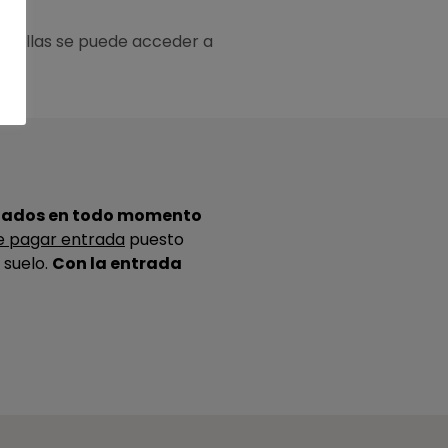
de ellas se puede acceder a
pañados en todo momento
e pagar entrada
puesto
 suelo.
Con la entrada