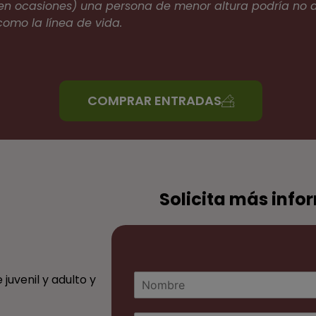
en ocasiones) una persona de menor altura podría no a
como la línea de vida.
COMPRAR ENTRADAS
Solicita más info
N
juvenil y adulto y
o
m