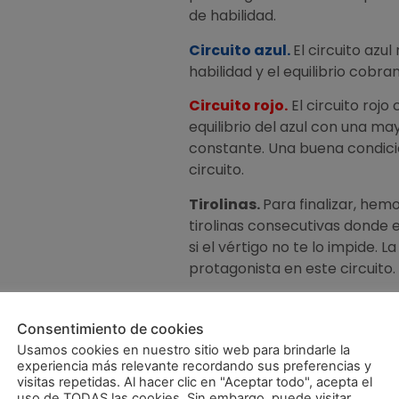
de habilidad.
Circuito azul.
El circuito azu
habilidad y el equilibrio cob
Circuito rojo.
El circuito rojo
equilibrio del azul con una ma
constante. Una buena condició
circuito.
Tirolinas.
Para finalizar, hem
tirolinas consecutivas donde el 
si el vértigo no te lo impide. L
protagonista en este circuito.
Consentimiento de cookies
Usamos cookies en nuestro sitio web para brindarle la
experiencia más relevante recordando sus preferencias y
eso a circuitos
visitas repetidas. Al hacer clic en "Aceptar todo", acepta el
uso de TODAS las cookies. Sin embargo, puede visitar