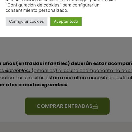
"Configuración de cookies" para configurar un
consentimiento personalizado.
nil y adulto
según la edad de los usuarios
Con cualquiera 
Configurar cookies
Aceptar todo
 y 6 años (entradas infantiles) deberán estar acom
tos
«infantiles»
(amarillos) el adulto acompañante no deb
ealice. Los circuitos están a una altura accesible desde el
r a los circuitos
«grandes»
.
COMPRAR ENTRADAS