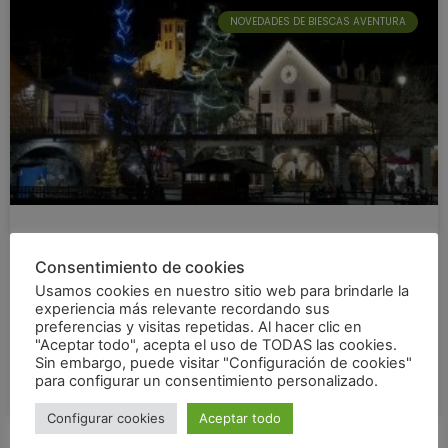
NOVEDADES DE BIESCAS AVENTURA
Las 5 cosas que hacer en Biescas
Consentimiento de cookies
durante las navidades
Usamos cookies en nuestro sitio web para brindarle la
experiencia más relevante recordando sus
preferencias y visitas repetidas. Al hacer clic en
VER TODO »
"Aceptar todo", acepta el uso de TODAS las cookies.
Sin embargo, puede visitar "Configuración de cookies"
para configurar un consentimiento personalizado.
21 de diciembre de 2023
Configurar cookies
Aceptar todo