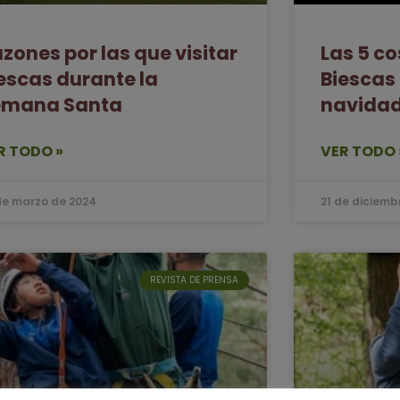
zones por las que visitar
Las 5 c
escas durante la
Biescas
emana Santa
navida
R TODO »
VER TODO 
de marzo de 2024
21 de diciemb
REVISTA DE PRENSA