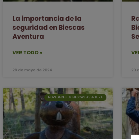
La importancia de la
Ra
seguridad en Biescas
Bi
Aventura
S
VER TODO »
VE
28 de mayo de 2024
20 
NOVEDADES DE BIESCAS AVENTURA