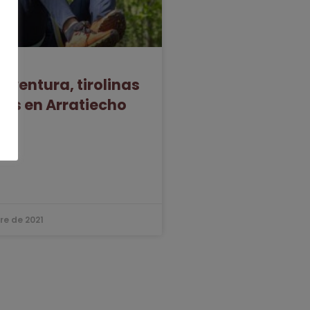
Aventura, tirolinas
más en Arratiecho
»
re de 2021