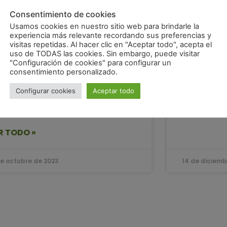
Consentimiento de cookies
Usamos cookies en nuestro sitio web para brindarle la
experiencia más relevante recordando sus preferencias y
visitas repetidas. Al hacer clic en "Aceptar todo", acepta el
uso de TODAS las cookies. Sin embargo, puede visitar
cardo Vaz Vázquez: «El
Biescas 
"Configuración de cookies" para configurar un
consentimiento personalizado.
emio de Huesca La
y algo 
gia nos viene muy bien
Configurar cookies
Aceptar todo
VER TODO 
todos»
R TODO »
de octubre de 2023
14 de diciemb