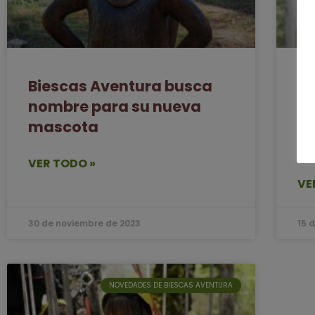
Biescas Aventura busca
Ri
nombre para su nueva
pr
mascota
Ma
a 
VER TODO »
VE
30 de noviembre de 2023
15 
NOVEDADES DE BIESCAS AVENTURA